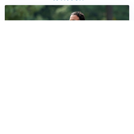
LE PAROLE
Milan, Amorim: “Sapevamo delle difficoltà, faremo
delle scelte”
LE PAROLE
Juventus, Spalletti soddisfatto: “I nuovi? Li ho visti
molto bene”