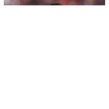
AFFARE IN CHIUSURA
Barcellona, colpo Rodri: battuto il Real Madrid
MOTIVATO
Douglas Luiz dice no all’Everton e punta sulla
Juventus
RIENTRO A RILENTO
Alcaraz, US Open lontano: la corsa contro il tempo
continua