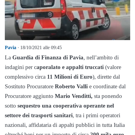
Pavia
· 18/10/2021 alle 09:45
La
Guardia di Finanza di Pavia
, nell’ambito di
indagini per c
aporalato e appalti truccati
(valore
complessivo circa
11 Milioni di Euro
), dirette dal
Sostituto Procuratore
Roberto Valli
e coordinate dal
Procuratore aggiunto
Mario Venditti,
sta ponendo
sotto
sequestro una cooperativa operante nel
settore dei trasporti sanitari
, tra i primi operatori
nazionali, affidataria di appalti pubblici in tutta Italia
oltreché beni per un importo di circa
200 mila euro