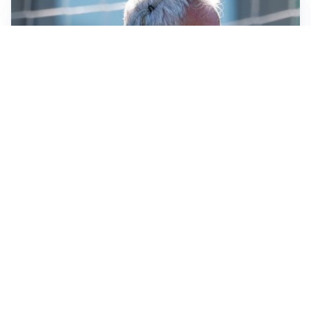
LA NOVITÀ
Le regole di Mourinho al Real
MERCATO JUVE
La Juventus vuole Suzuki, ma il Psg è avanti
CALCIOMERCATO
Inter, Frattesi blocca il mercato nerazzurro: la
situazione