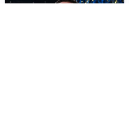
AMICHEVOLI
Inter, Chivu soddisfatto: “Buona prova, non esistono
gerarchie”
AMICHEVOLI
All’Inter il primo derby d’Italia: Juventus k.o. 2-1