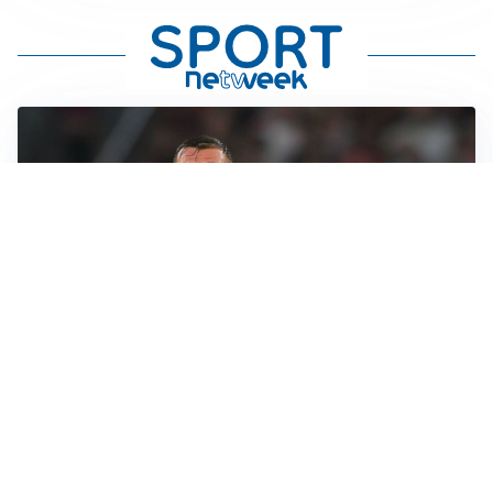
LE PAROLE
Cristante rilancia la Roma: “Vogliamo crescere
ancora”