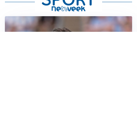
IL NOME NUOVO
Napoli, Musso resta un’opzione per la porta
TITOLARE IN CAMPIONATO
Inter, tocca a Pio Esposito: Chivu gli affida l’attacco