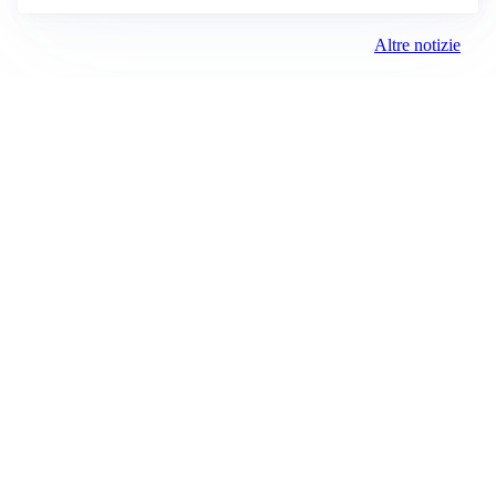
Altre notizie
VIDEO PIÙ VISTI
OPERAZONE DELLA GDF
Truffe porta a porta anche in provincia di Pavia: oltre
1.200 anziane vittime, sei persone verso il processo