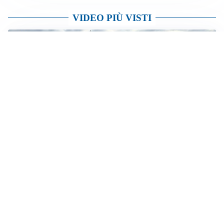
CALCIOMERCATO
Cagliari, il caso Esposito continua. Intanto arriva
Maldini
CALCIOMERCATO
Napoli, il solito Lukaku: non si presenta in ritiro, è
rottura
AMICHEVOLI
Inter, Chivu: “Vedo una crescita, il risultato non conta”