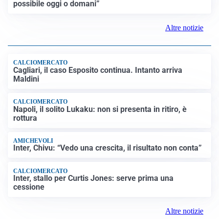
TRAGEDIA
Incidenti sul lavoro, operaio muore schiacciato da
alcune lastre di marmo a Carrara
IN GERMANIA
Aeroporto Lipsia: un drone urta un cargo DHL, un altro
trovato con esplosivo vicino a un aereo ucraino
NUOVI MARGINI DI FLESSIBILITÀ
Giorgetti alla Camera: “All’UE chiederemo lo 0,6% del
PIL per l’energia e lo 0,9% per la difesa”
CONTINUANO I NEGOZIATI
Riapertura stretto di Hormuz, Trump: “Accordo
possibile oggi o domani”
Altre notizie