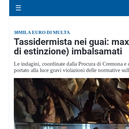
☰
30MILA EURO DI MULTA
Tassidermista nei guai: maxi
di estinzione) imbalsamati
Le indagini, coordinate dalla Procura di Cremona e 
portato alla luce gravi violazioni delle normative sul