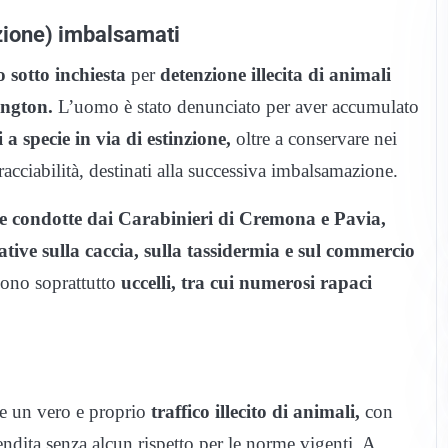
nzione) imbalsamati
 sotto inchiesta
per
detenzione illecita di animali
ington.
L’uomo è stato denunciato per aver accumulato
a specie in via di estinzione,
oltre a conservare nei
tracciabilità, destinati alla successiva imbalsamazione.
 condotte dai Carabinieri di Cremona e Pavia,
ative sulla caccia, sulla tassidermia e sul commercio
dono soprattutto
uccelli, tra cui numerosi rapaci
re un vero e proprio
traffico illecito di animali,
con
 vendita senza alcun rispetto per le norme vigenti. A