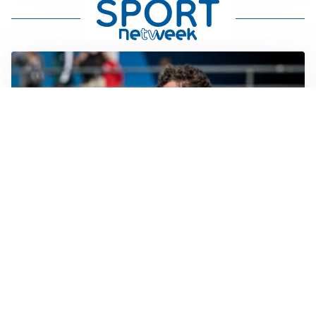
CALCIOMERCATO
Cagliari, il caso Esposito continua. Intanto arriva
Maldini