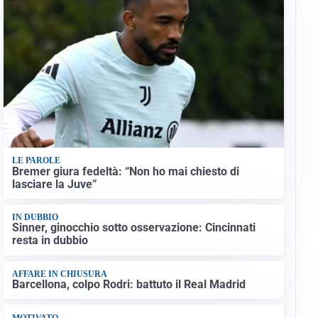
LE PAROLE
Bremer giura fedeltà: “Non ho mai chiesto di
lasciare la Juve”
IN DUBBIO
Sinner, ginocchio sotto osservazione: Cincinnati
resta in dubbio
AFFARE IN CHIUSURA
Barcellona, colpo Rodri: battuto il Real Madrid
MOTIVATO