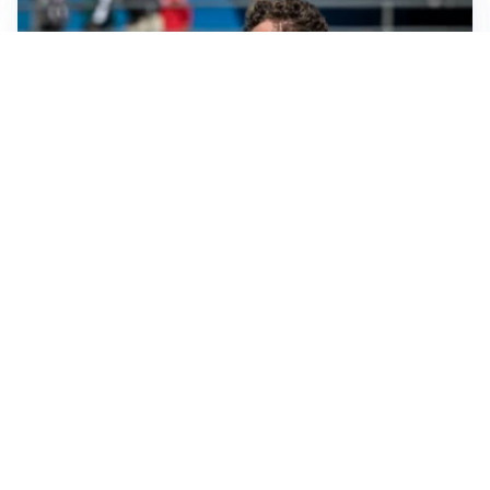
CALCIOMERCATO
Cagliari, il caso Esposito continua. Intanto arriva
Maldini
CALCIOMERCATO
Napoli, il solito Lukaku: non si presenta in ritiro, è
rottura
AMICHEVOLI