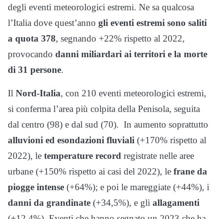
degli eventi meteorologici estremi. Ne sa qualcosa
l’Italia dove quest’anno
gli eventi estremi sono saliti
a quota 378
, segnando +22% rispetto al 2022,
provocando
danni miliardari ai territori e la morte
di 31 persone
.
Il
Nord-Italia
, con 210 eventi meteorologici estremi,
si conferma l’area più colpita della Penisola, seguita
dal centro (98) e dal sud (70). In aumento soprattutto
alluvioni ed esondazioni fluviali
(+170% rispetto al
2022), le
temperature record
registrate nelle aree
urbane (+150% rispetto ai casi del 2022), le
frane
da
piogge intense
(+64%); e poi le mareggiate (+44%), i
danni da grandinate
(+34,5%), e gli
allagamenti
(+12,4%). Eventi che hanno segnato un 2023 che ha