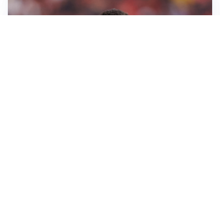
AFFARE IN CHIUSURA
Barcellona, colpo Rodri: battuto il Real Madrid
MOTIVATO
Douglas Luiz dice no all’Everton e punta sulla
Juventus
RIENTRO A RILENTO
Alcaraz, US Open lontano: la corsa contro il tempo
continua