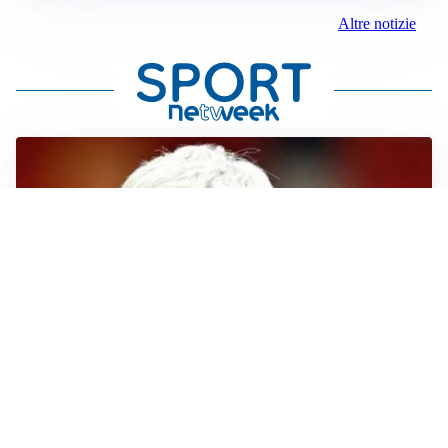
Altre notizie
SERIE A
Roma, troppi gol subiti: Gasp deve lavorare in difesa