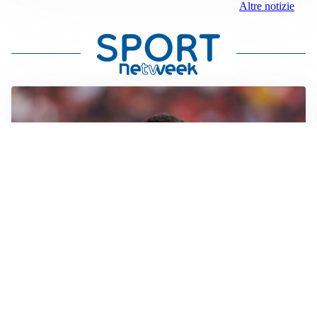
Altre notizie
AFFARE IN CHIUSURA
Barcellona, colpo Rodri: battuto il Real Madrid