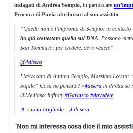
indagati di Andrea Sempio,
in particolare
un’impr
Procura di Pavia attribuisce al suo assistito
.
“Quella non è l’impronta di Sempio: io contesto c
ho già contestato quella sul DNA
. Possono mett
San Tommaso: per credere, devo vedere”.
@4disera
L’avvocato di Andrea Sempio, Massimo Lovati: 
bufala” Cosa ne pensate?
#4disera
in diretta su
@Mediaset Infinity
#Garlasco
#davedere
♬ suono originale – 4 di sera
“Non mi interessa cosa dice il mio assisti