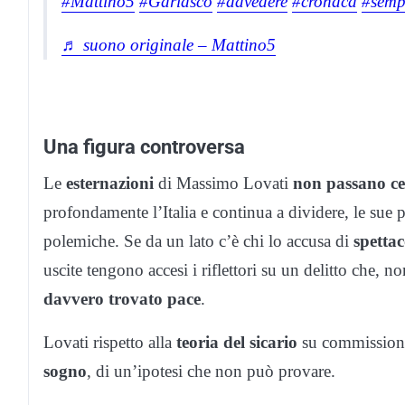
#Mattino5
#Garlasco
#davedere
#cronaca
#semp
♬ suono originale – Mattino5
Una figura controversa
Le
esternazioni
di Massimo Lovati
non passano ce
profondamente l’Italia e continua a dividere, le sue 
polemiche. Se da un lato c’è chi lo accusa di
spettac
uscite tengono accesi i riflettori su un delitto che, 
davvero trovato pace
.
Lovati rispetto alla
teoria del sicario
su commissione 
sogno
, di un’ipotesi che non può provare.