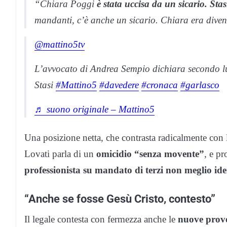
“Chiara Poggi
è stata uccisa da un sicario. Sta
mandanti, c’è anche un sicario. Chiara era dive
@mattino5tv
L’avvocato di Andrea Sempio dichiara secondo lu
Stasi
#Mattino5
#davedere
#cronaca
#garlasco
♬ suono originale – Mattino5
Una posizione netta, che contrasta radicalmente con le
Lovati parla di un
omicidio “senza movente”
, e pr
professionista su mandato di terzi non meglio iden
“Anche se fosse Gesù Cristo, contesto”
Il legale contesta con fermezza anche le
nuove prove 