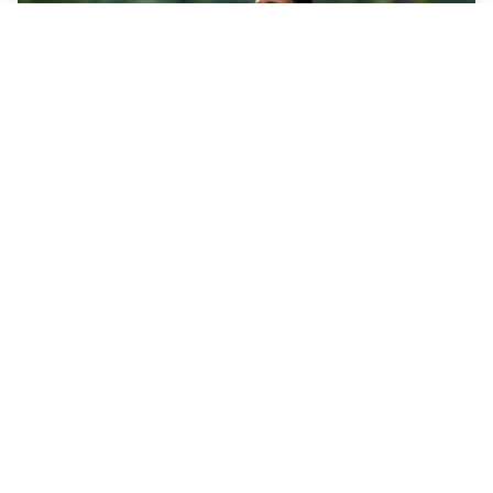
LE PAROLE
Milan, Amorim: “Sapevamo delle difficoltà, faremo
delle scelte”
LE PAROLE
Juventus, Spalletti soddisfatto: “I nuovi? Li ho visti
molto bene”
AMICHEVOLI
Il Milan crolla contro il Chelsea: 3-0 e prima sconfitta
per Amorim