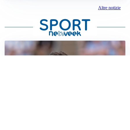
Altre notizie
IL NOME NUOVO
Napoli, Musso resta un’opzione per la porta