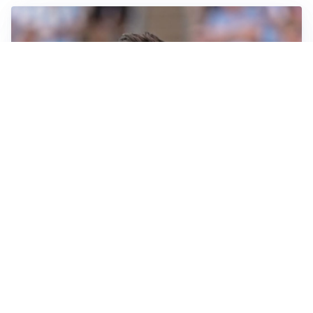
IL NOME NUOVO
Napoli, Musso resta un’opzione per la porta
TITOLARE IN CAMPIONATO
Inter, tocca a Pio Esposito: Chivu gli affida l’attacco
LE PAROLE
Spalletti prepara la Juve: “Con l’Inter servirà essere
squadra”