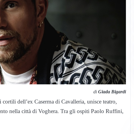
di
Giada Bigardi
rtili dell’ex Caserma di Cavalleria, unisce teatro,
nto nella città di Voghera. Tra gli ospiti Paolo Ruffini,