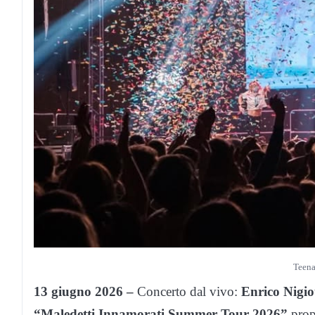
Teen
13 giugno 2026 –
Concerto dal vivo:
Enrico Nigiot
“Maledetti Innamorati Summer Tour 2026”
prop