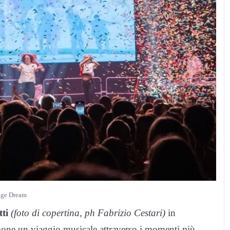
age Dream
ti
(foto di copertina, ph Fabrizio Cestari)
in
one un viaggio musicale attraverso i momenti più