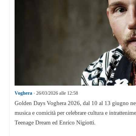
Voghera
· 26/03/2026 alle 12:58
Golden Days Voghera 2026, dal 10 al 13 giugno nei co
musica e comicità per celebrare cultura e intrattenime
Teenage Dream ed Enrico Nigiotti.