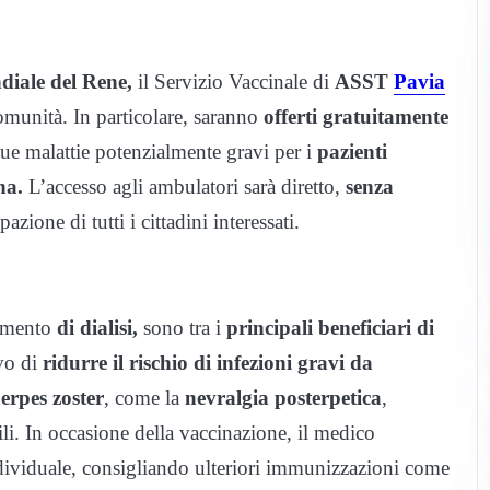
iale del Rene,
il Servizio Vaccinale di
ASST
Pavia
omunità. In particolare, saranno
offerti gratuitamente
due malattie potenzialmente gravi per i
pazienti
na.
L’accesso agli ambulatori sarà diretto,
senza
azione di tutti i cittadini interessati.
tamento
di dialisi,
sono tra i
principali beneficiari di
ivo di
ridurre il rischio di infezioni gravi da
erpes zoster
, come la
nevralgia posterpetica
,
gili. In occasione della vaccinazione, il medico
ndividuale, consigliando ulteriori immunizzazioni come