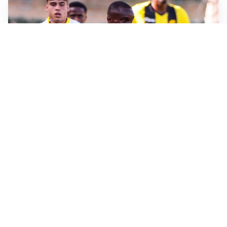
IL FAVORITO
Inter, Diaby è ora il favorito per la fascia destra
PUNTE IN MOVIMENTO
Effetto domino in attacco: Bologna, Fiorentina e
Parma si muovono
LE PAROLE
Jashari cambia pagina: “Con Amorim aria nuova al
Milan”