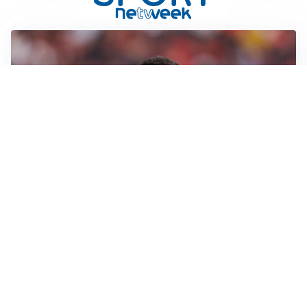
AFFARE IN CHIUSURA
Barcellona, colpo Rodri: battuto il Real Madrid
MOTIVATO
Douglas Luiz dice no all’Everton e punta sulla
Juventus