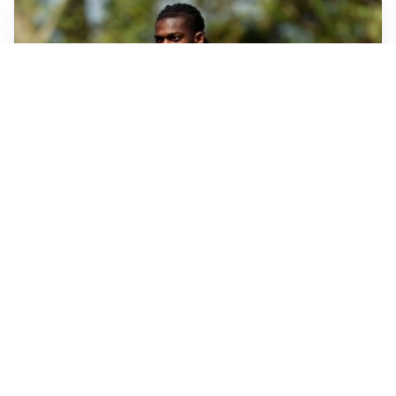
AMICHEVOLI
Milan, altro test per Amorim: le possibili scelte per il
Chelsea
AMICHEVOLI
Juventus-Inter, antipasto di Serie A: le probabili
formazioni
IL NOME NUOVO