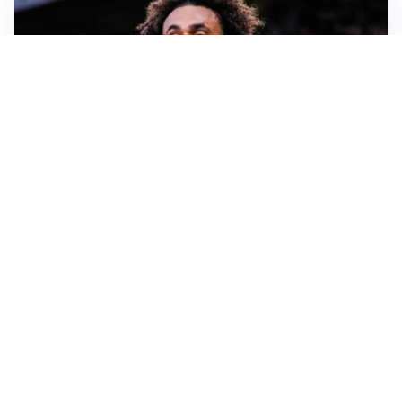
JUVENTUS
Juve, vendere per comprare: Spalletti aspetta nuovi
rinforzi
INTER
Inter, Diaby e Jones sempre in cima alla lista di Chivu
MILAN
Milan, è tempo di tagli: Amorim prepara la rivoluzione