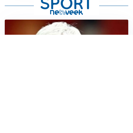
SERIE A
Roma, troppi gol subiti: Gasp deve lavorare in difesa
SERIE A
Milan, quanto lavoro per Amorim: il campo parla
chiaro