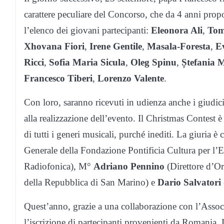
carattere peculiare del Concorso, che da 4 anni propon
l’elenco dei giovani partecipanti:
Eleonora Ali
,
Tom
Xhovana Fiori
,
Irene Gentile
,
Masala-Foresta
,
E
Ricci
,
Sofia Maria Sicula
,
Oleg Spinu
,
Ștefania 
Francesco Tiberi
,
Lorenzo Valente
.
Con loro, saranno ricevuti in udienza anche i giudici
alla realizzazione dell’evento. Il Christmas Contest è r
di tutti i generi musicali, purché inediti. La giuria
Generale della Fondazione Pontificia Cultura per l’
Radiofonica), M°
Adriano Pennino
(Direttore d’Or
della Repubblica di San Marino) e
Dario Salvatori
Quest’anno, grazie a una collaborazione con l’Associ
l’iscrizione di partecipanti provenienti da Romania, 