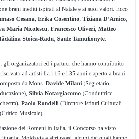
e brani inediti ispirati al Natale e ai suoi valori. Ecco
maso Cesana
,
Erika Cosentino
,
Tiziana D’Amico
,
va Maria Nicolescu
,
Francesco Oliveri
,
Matteo
Mădălina Stoica-Radu
,
Saule Tamulionyte
,
, gli organizzatori ed i partner che hanno contribuito
iservato ad artisti fra i 16 e i 35 anni e aperto a brani
 è composta da Mons.
Davide Milani
(Segretario
Educazione),
Silvia Notargiacomo
(Conduttrice
chestra),
Paolo Rondelli
(Direttore Istituti Culturali
(Critico Musicale).
azione dei Romeni in Italia, il Concorso ha visto
Lituania, Moldavia e altri paesi, alcuni dei quali hanno