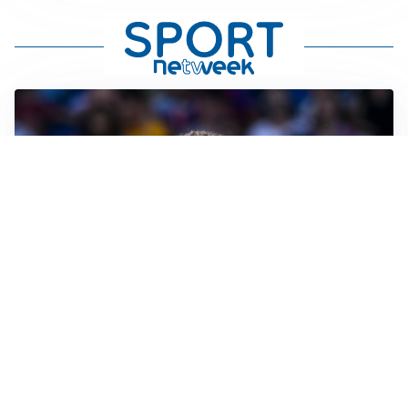
MOTIVATO
Douglas Luiz dice no all’Everton e punta sulla
Juventus