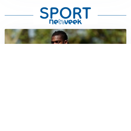
AMICHEVOLI
Milan, altro test per Amorim: le possibili scelte per il
Chelsea