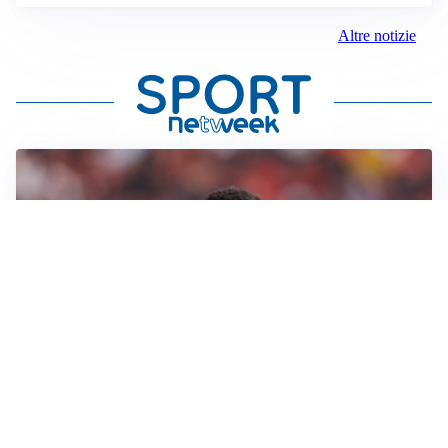
Altre notizie
AFFARE IN CHIUSURA
Barcellona, colpo Rodri: battuto il Real Madrid