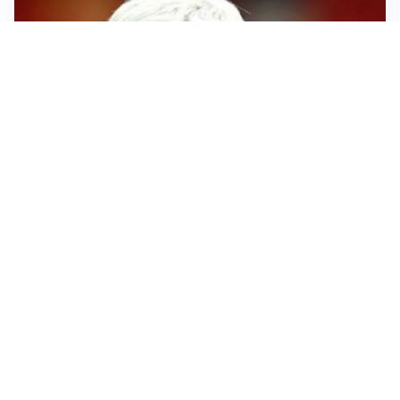
SERIE A
Roma, troppi gol subiti: Gasp deve lavorare in difesa
SERIE A
Milan, quanto lavoro per Amorim: il campo parla
chiaro
LE PAROLE
Milan, Amorim: “Sapevamo delle difficoltà, faremo
delle scelte”