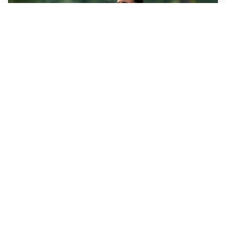
LE PAROLE
Milan, Amorim: “Sapevamo delle difficoltà, faremo
delle scelte”
LE PAROLE
Juventus, Spalletti soddisfatto: “I nuovi? Li ho visti
molto bene”
AMICHEVOLI
Il Milan crolla contro il Chelsea: 3-0 e prima sconfitta
per Amorim