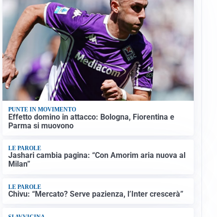
PUNTE IN MOVIMENTO
Effetto domino in attacco: Bologna, Fiorentina e
Parma si muovono
LE PAROLE
Jashari cambia pagina: “Con Amorim aria nuova al
Milan”
LE PAROLE
Chivu: “Mercato? Serve pazienza, l’Inter crescerà”
SI AVVICINA