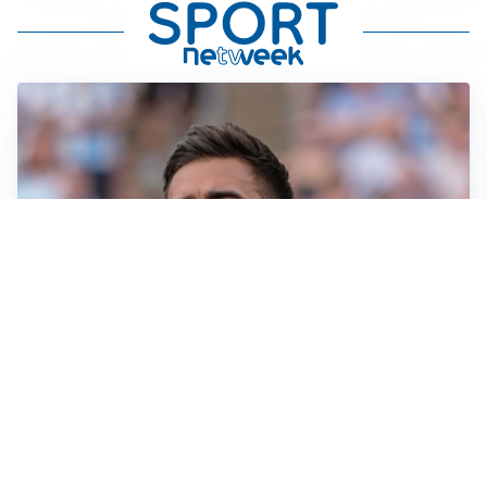
IL NOME NUOVO
Napoli, Musso resta un’opzione per la porta
TITOLARE IN CAMPIONATO
Inter, tocca a Pio Esposito: Chivu gli affida l’attacco