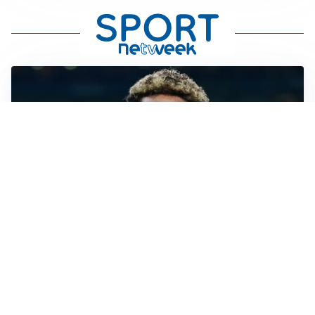
MERCATO JUVE
La Juventus vuole Suzuki, ma il Psg è avanti