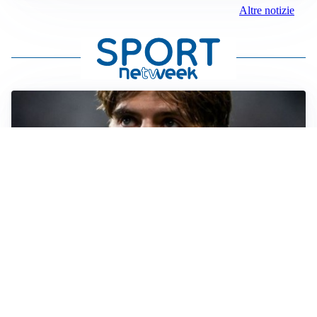
Altre notizie
PREMIER LEAGUE
Palestra ammette: “Il Chelsea? Ho sempre sognato la
Premier”