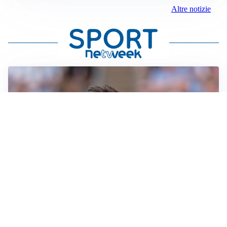
Altre notizie
IL NOME NUOVO
Napoli, Musso resta un’opzione per la porta