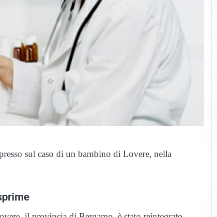
spresso sul caso di un bambino di Lovere, nella
esprime
vere, il provincia di Bergamo, è stato reintegrato