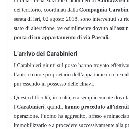
I militari della Stazione Carabinieri di
Sannazzaro d
del territorio, coordinati dalla
Compagnia Carabini
serata di ieri, 02 agosto 2018, sono intervenuti su ri
stato di alterazione, verosimilmente dovuto all’assun
porta di un appartamento di via Pascoli.
L’arrivo dei Carabinieri
I Carabinieri giunti sul posto hanno trovato effetti
l’autore come proprietario dell’appartamento che
co
pur essendo in possesso delle chiavi.
Questa difficoltà, in realtà, era semplicemente dovut
I
Carabinieri
, quindi,
hanno proceduto all’identif
operazione, l’uomo ha aggredito, offeso e minacciato g
immobilizzarlo e a procedere successivamente alla pe