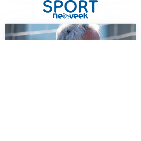
LA NOVITÀ
Le regole di Mourinho al Real
MERCATO JUVE
La Juventus vuole Suzuki, ma il Psg è avanti