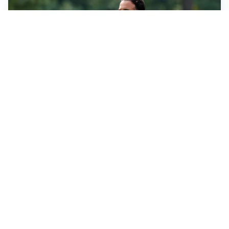
LE PAROLE
Milan, Amorim: “Sapevamo delle difficoltà, faremo
delle scelte”
LE PAROLE
Juventus, Spalletti soddisfatto: “I nuovi? Li ho visti
molto bene”
AMICHEVOLI
Il Milan crolla contro il Chelsea: 3-0 e prima sconfitta
per Amorim