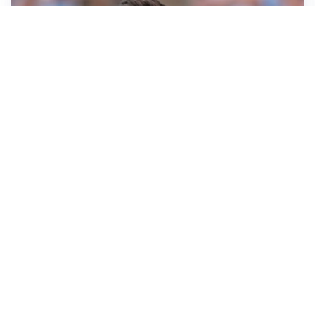
IL NOME NUOVO
Napoli, Musso resta un’opzione per la porta
TITOLARE IN CAMPIONATO
Inter, tocca a Pio Esposito: Chivu gli affida l’attacco
LE PAROLE
Spalletti prepara la Juve: “Con l’Inter servirà essere
squadra”
LONTANO DALL'ITALIA