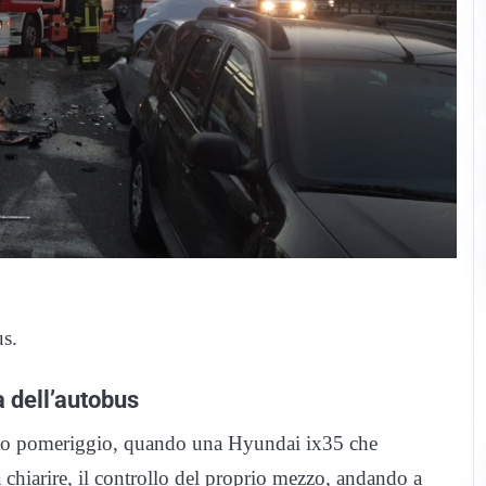
us.
a dell’autobus
sto pomeriggio, quando una Hyundai ix35 che
chiarire, il controllo del proprio mezzo, andando a