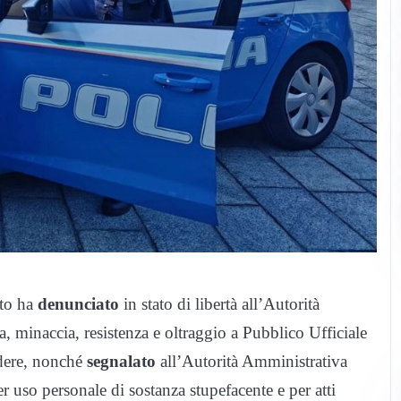
ato ha
denunciato
in stato di libertà all’Autorità
a, minaccia, resistenza e oltraggio a Pubblico Ufficiale
endere, nonché
segnalato
all’Autorità Amministrativa
r uso personale di sostanza stupefacente e per atti