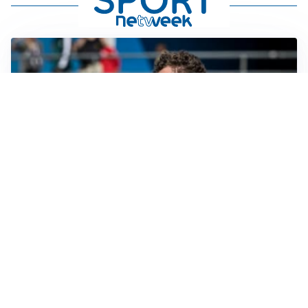
CALCIOMERCATO
Cagliari, il caso Esposito continua. Intanto arriva
Maldini
CALCIOMERCATO