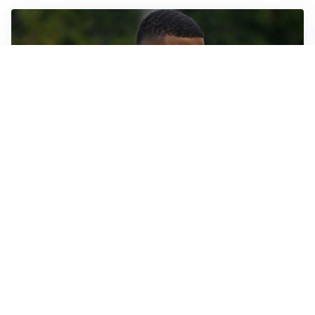
LE PAROLE
Bremer giura fedeltà: “Non ho mai chiesto di lasciare
la Juve”
IN DUBBIO
Sinner, ginocchio sotto osservazione: Cincinnati resta
in dubbio