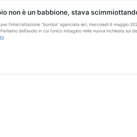
pio non è un babbione, stava scimmiottand
 per l’intercettazione “bomba” sganciata ieri, mercoledì 6 maggio 20
arliamo dell’audio in cui l’unico indagato nella nuova inchiesta sul d
Garlasco
to
intercettazione,
Taccia:
“Sempio
non
è
un
babbione,
stava
scimmiottando”