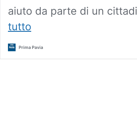
aiuto da parte di un citt
Chiude
tutto
in
casa
il
Prima Pavia
vicino
con
catena
e
lucchetto,
poi
minaccia
i
carabinieri
con
un
coltello