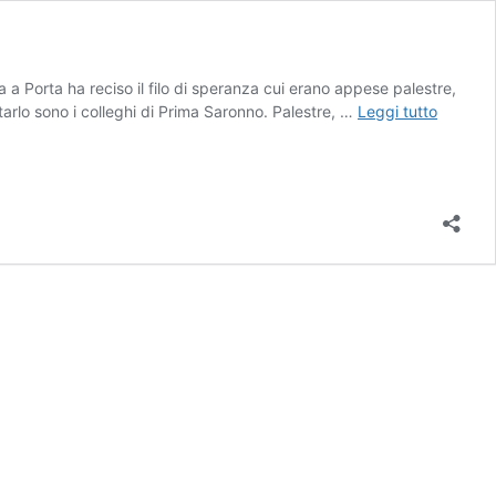
 a Porta ha reciso il filo di speranza cui erano appese palestre,
Riapert
rtarlo sono i colleghi di Prima Saronno. Palestre, …
Leggi tutto
palestre
piscine
e
sport:
se
ne
riparlerà
nel
2021