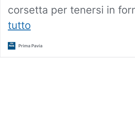
corsetta per tenersi in f
L’assessore
tutto
Giulio
Gallera
corridore…
Prima Pavia
ma
fuori
dal
proprio
Comune